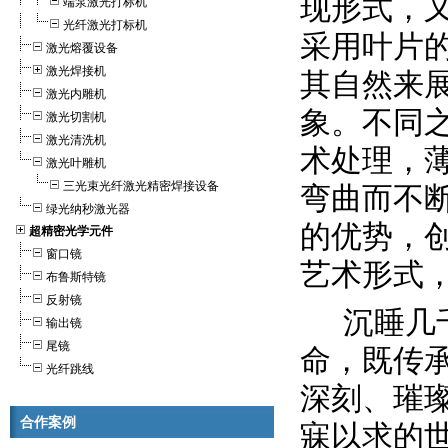
现形式，
端泵激光打标机
光纤激光打标机
采用叶片
激光熔覆设备
激光焊接机
其自然来
激光内雕机
象。不同
激光切割机
激光清洗机
术处理，
激光叶雕机
三光束光纤激光精密焊接设备
弯曲而不
绿光纳秒激光器
的优势，
超精密光学元件
窗口镜
艺术形式
布鲁斯特镜
反射镜
沉睡几
输出镜
尾镜
命，既传
光纤跳线
深刻、璀
合作案例
寐以求的