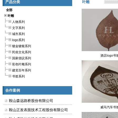
产品分类
叶雕
全部
叶雕
人物系列
文字系列
城市系列
logo系列
镀金镀银系列
民俗文化系列
酒店logo书
国家倡议系列
彩色叶雕系列
建党百年系列
书签系列
合作案例
鞍山森远路桥股份有限公司
威马汽车书
鞍山正发表面技术工程股份有限公司