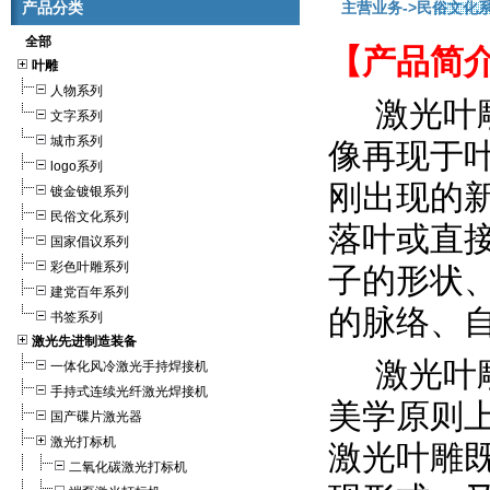
产品分类
主营业务
->民俗文化
全部
【产品简
叶雕
人物系列
激光叶
文字系列
城市系列
像再现于
logo系列
刚出现的
镀金镀银系列
民俗文化系列
落叶或直
国家倡议系列
彩色叶雕系列
子的形状
建党百年系列
的脉络、
书签系列
激光先进制造装备
激光叶
一体化风冷激光手持焊接机
手持式连续光纤激光焊接机
美学原则
国产碟片激光器
激光打标机
激光叶雕
二氧化碳激光打标机