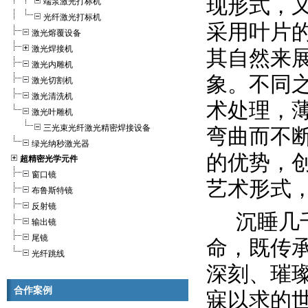
现形式，
端泵激光打标机
光纤激光打标机
采用叶片
激光熔覆设备
激光焊接机
其自然来
激光内雕机
象。不同
激光切割机
激光清洗机
术处理，
激光叶雕机
三光束光纤激光精密焊接设备
弯曲而不
绿光纳秒激光器
的优势，
超精密光学元件
窗口镜
艺术形式
布鲁斯特镜
反射镜
沉睡几
输出镜
尾镜
命，既传
光纤跳线
深刻、璀
合作案例
寐以求的