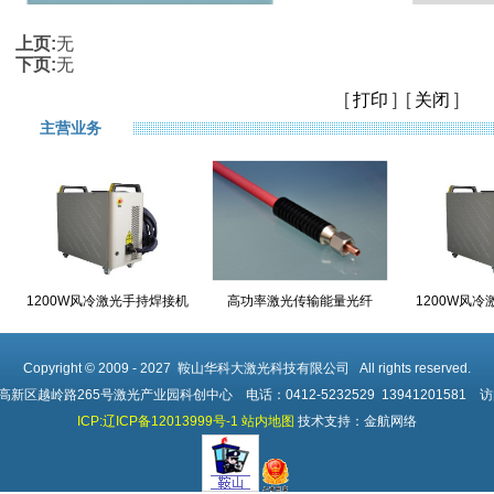
上页:
无
下页:
无
[
打印
] [
关闭
]
主营业务
1200W风冷激光手持焊接机
高功率激光传输能量光纤
1200W风
Copyright © 2009 - 2027 鞍山华科大激光科技有限公司 All rights reserved.
区越岭路265号激光产业园科创中心 电话：0412-5232529 13941201581 访
ICP:辽ICP备12013999号-1
站内地图
技术支持：金航网络