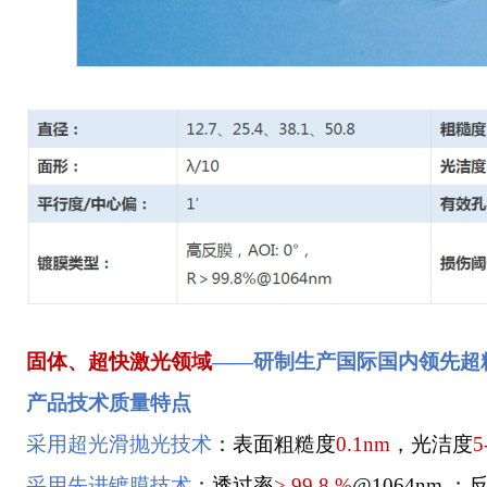
固体、超快激光领域
——
研制生产国际国内领先超
产品技术质量特点
采用超光滑抛光技术
：
表面粗糙度
0.1nm
，
光洁度
5
采用先进镀膜技术
：
透过率
> 99.8 %
@1064nm
；