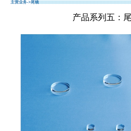
主营业务
->尾镜
产品系列五：