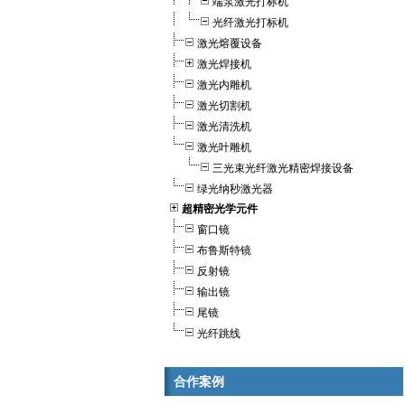
端泵激光打标机
光纤激光打标机
激光熔覆设备
激光焊接机
激光内雕机
激光切割机
激光清洗机
激光叶雕机
三光束光纤激光精密焊接设备
绿光纳秒激光器
超精密光学元件
窗口镜
布鲁斯特镜
反射镜
输出镜
尾镜
光纤跳线
合作案例