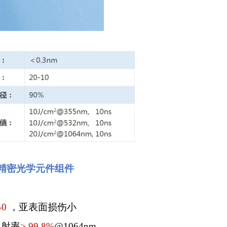
精密光学元件组件
-0
，
亚表面损伤小
反射率
> 99.8%
@1064nm