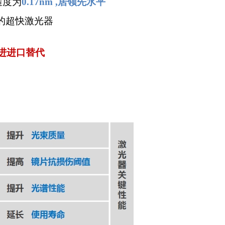
糙度为
0.17nm ,居领先水平
sics的超快激光器
进进口替代