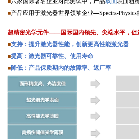
■
六家国际著名企业对比测试中，产品
双面
表面粗
■
产品应用于激光器世界领袖企业
—Spectra-Phy
超精密光学元件
——
国际国内领先、尖端水平
，
促
■
支持
：
提升激光器性能
，
创新更高性能激光器
■
提高
：
激光器可靠性
、
使用寿命
■
降低
：
产品保质期内的故障率
、
返厂率