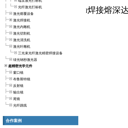
端泵激光打标机
光纤激光打标机
焊接熔深达
l
激光熔覆设备
激光焊接机
激光内雕机
激光切割机
激光清洗机
激光叶雕机
三光束光纤激光精密焊接设备
绿光纳秒激光器
超精密光学元件
窗口镜
布鲁斯特镜
反射镜
输出镜
尾镜
光纤跳线
合作案例