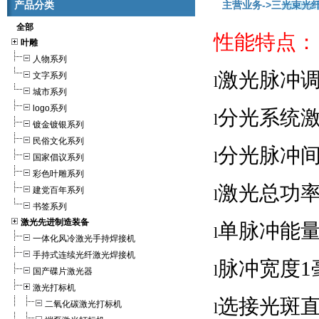
产品分类
主营业务
->三光束光
全部
性能特点：
叶雕
人物系列
激光脉冲调
文字系列
l
城市系列
logo系列
分光系统激
l
镀金镀银系列
民俗文化系列
分光脉冲间
l
国家倡议系列
彩色叶雕系列
激光总功率
建党百年系列
l
书签系列
激光先进制造装备
单脉冲能量
l
一体化风冷激光手持焊接机
手持式连续光纤激光焊接机
脉冲宽度1
l
国产碟片激光器
激光打标机
选接光斑直径
二氧化碳激光打标机
l