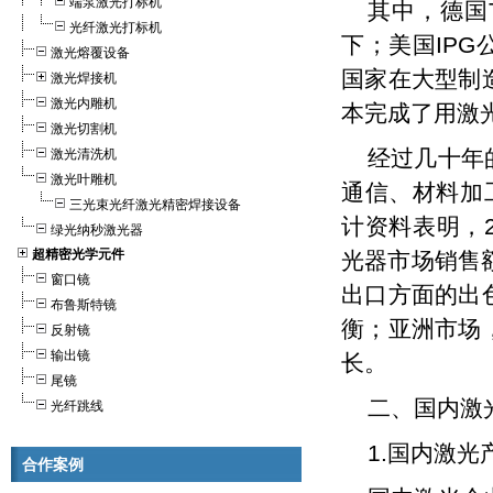
端泵激光打标机
其中，德国Tr
光纤激光打标机
下；美国IPG
激光熔覆设备
国家在大型制
激光焊接机
激光内雕机
本完成了用激
激光切割机
经过几十年
激光清洗机
激光叶雕机
通信、材料加
三光束光纤激光精密焊接设备
计资料表明，2
绿光纳秒激光器
超精密光学元件
光器市场销售额
窗口镜
出口方面的出
布鲁斯特镜
衡；亚洲市场
反射镜
输出镜
长。
尾镜
二、国内激
光纤跳线
1.国内激光
合作案例