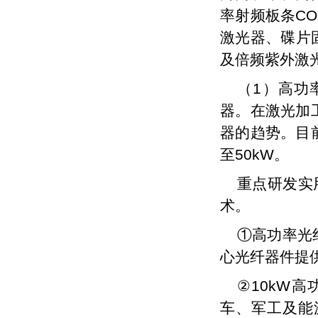
率射频板条
C
激光器
、碟片
及倍频
紫外激
（1）高功
器。在激光加
器的趋势。目
至50kW。
重点研发实
术。
①高功率光
心光纤器件提
②10kW
车、军工及能