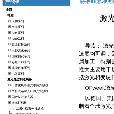
产品分类
激光行业动态
->激
全部
叶雕
激
人物系列
文字系列
城市系列
logo系列
镀金镀银系列
导读： 激
民俗文化系列
速度均可调，
国家倡议系列
属加工，特别
彩色叶雕系列
建党百年系列
性大主要用于
书签系列
括激光相变硬
激光先进制造装备
一体化风冷激光手持焊接机
OFweek
激
手持式连续光纤激光焊接机
国产碟片激光器
以德国、美
激光打标机
制着全球激光
二氧化碳激光打标机